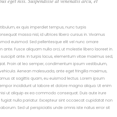
bus eget nisi. Suspendisse at venenatis arcu, et
stibulum, ex quis imperdiet tempus, nunc turpis
sequat massa nisl, id ultrices libero cursus in. Vivamus
uismod euismod. Sed pellentesque elit vel nunc ornare
n ante. Fusce aliquam nulla orci, ut molestie libero laoreet in.
 suscipit ante. In turpis lacus, elementum vitae maximus sed,
iat. Proin at leo semper, condimentum ipsum vestibulum,
ehicula. Aenean malesuada, ante eget fringilla maximus,
Vivamus at sagittis quam, eu euismod lectus. Lorem ipsum
 tempor incididunt ut labore et dolore magna aliqua. Ut enim
nisi ut aliquip ex ea commodo consequat. Duis aute irure
u fugiat nulla pariatur. Excepteur sint occaecat cupidatat non
t laborum. Sed ut perspiciatis unde omnis iste natus error sit