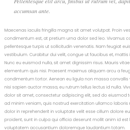
Pellentesque elit arcu, finibus ut rutrum vel, dapi
accumsan ante.
Maecenas iaculis fringilla magna sit amet volutpat. Proin ve
condimentum est, at pretium urna dolor sed leo. Vivamus con
pellentesque turpis ut sollicitudin venenatis. Nam feugiat e
vestibulum. Curabitur dui velit, congue ut faucibus et, mattis i
Nunc eu euismod nulla, sit amet dignissim risus. Mauris vitae
elementum quis nisi. Praesent maximus aliquam arcu a feug
condimentum tortor. Aenean eu ligula non massa convallis v
nisi sapien auctor massa, eu rutrum tellus lectus id nulla. 
dolor sit amet, consectetur adipiscing elit, sed do eiusmod
ad minim veniam, quis nostrud exercitation ullamco laboris 
dolor in reprehenderit in voluptate velit esse cillum dolore e
proident, sunt in culpa qui officia deserunt mollit anim id es
voluptatem accusantium doloremque laudantium totam.