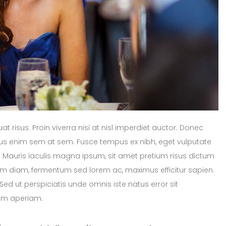
 risus. Proin viverra nisi at nisl imperdiet auctor. Donec
arius enim sem at sem. Fusce tempus ex nibh, eget vulputate
or. Mauris iaculis magna ipsum, sit amet pretium risus dictum
rem diam, fermentum sed lorem ac, maximus efficitur sapien.
d ut perspiciatis unde omnis iste natus error sit
em aperiam.