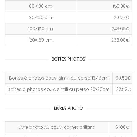
80×100 cm
158.36€
90×130 cm
207.12€
100×150 cm
243.69€
120×160 cm
268.08€
BOÎTES PHOTOS
Boîtes à photos couv. simili ou perso 13x18cm
90.52€
Boîtes à photos couv. simili ou perso 20x30cm
132.52€
LIVRES PHOTO
Livre photo A5 couv. carnet brillant
61.00€