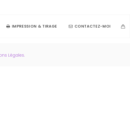
contact@razanatsimba.com
06.21.31.03.77
IMPRESSION & TIRAGE
CONTACTEZ-MOI
ons Légales.